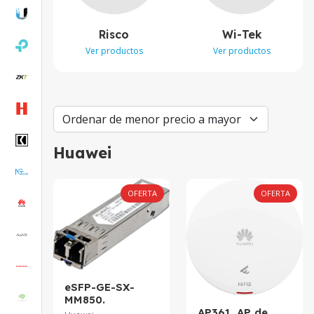
Risco
Wi-Tek
Ver productos
Ver productos
Huawei
OFERTA
OFERTA
eSFP-GE-SX-
MM850.
AP361. AP de
Transceptor