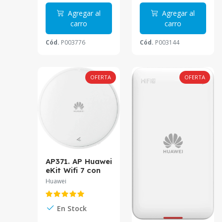
para máximo 80
usuarios
Agregar al
Agregar al
concurrentes.
carro
carro
Cód.
P003776
Cód.
P003144
OFERTA
OFERTA
AP371. AP Huawei
eKit Wifi 7 con
velocidad de 3.57
Huawei
Gbps cuenta con
3 bandas
recomendado
En Stock
para 150