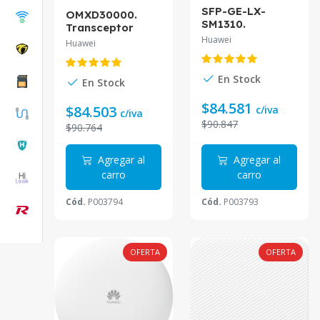
SFP-GE-LX-
OMXD30000.
SM1310.
Transceptor
Transceptor
óptico Huawei,
Huawei
Huawei
óptico Huawei,
SFP+, 10G,
eSFP, GE, módulo
módulo
monomodo (1310
multimodo (850
En Stock
En Stock
nm, 10 km, LC)
nm, 0,3 km, LC)
$84.581
$84.503
c/iva
c/iva
$90.847
$90.764
Agregar al
Agregar al
carro
carro
Cód.
P003794
Cód.
P003793
OFERTA
OFERTA