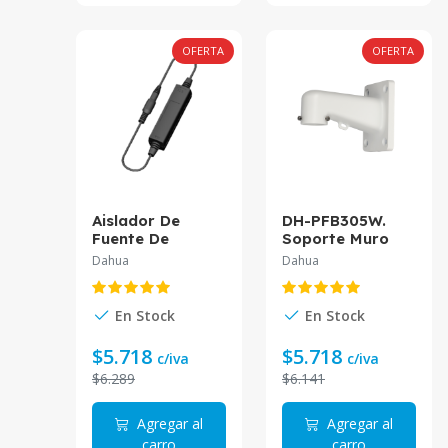
OFERTA
OFERTA
Aislador De
DH-PFB305W.
Fuente De
Soporte Muro
AlimentaciÓN
Dahua PTZ
Dahua
Dahua
Pfm790
En Stock
En Stock
$5.718
$5.718
c/iva
c/iva
$6.289
$6.141
Agregar al
Agregar al
carro
carro