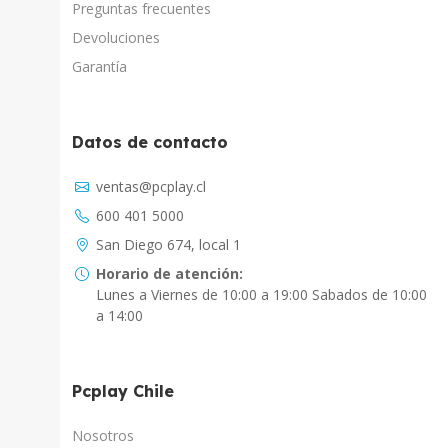
Preguntas frecuentes
Devoluciones
Garantía
Datos de contacto
Asistente Virtual
ventas@pcplay.cl
Chat con IA
600 401 5000
PcPlay Santiago / Web
San Diego 674, local 1
Hola soy Freddy, en que puedo ayudarte...
Horario de atención:
Lunes a Viernes de 10:00 a 19:00 Sabados de 10:00
PcPlay Santiago / Tienda
a 14:00
Hola somos PCPlay Santiago, en que puedo
ayudarte
Pcplay Chile
PCPlay Osorno
Hola Soy Paz en que puedo ayudarte
Nosotros