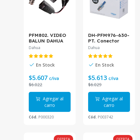
PFM802. VIDEO
DH-PFM976-630-
BALUN DAHUA
PT. Conector
CON
RJ45 para
Dahua
Dahua
ALIMENTACIÓN
armar, categoría
(ACTIVO)
6 caja de 100
unidades.
En Stock
En Stock
$5.607
$5.613
c/iva
c/iva
$6.022
$6.029
Agregar al
Agregar al
carro
carro
Cód.
P000320
Cód.
P003742
OFERTA
OFERTA