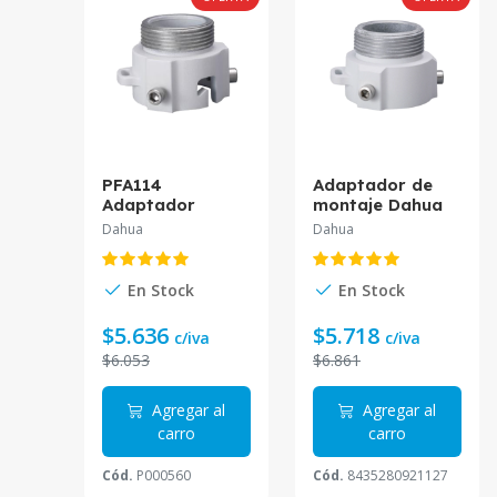
PFA114
Adaptador de
Adaptador
montaje Dahua
Montura PTZ
PFA111*
Dahua
Dahua
Soporte cámara
a mástil.
En Stock
En Stock
$5.636
$5.718
c/iva
c/iva
$6.053
$6.861
Agregar al
Agregar al
carro
carro
Cód.
P000560
Cód.
8435280921127