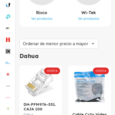
Risco
Wi-Tek
Ver productos
Ver productos
Dahua
OFERTA
OFERTA
DH-PFM976-531.
CAJA 100
CANECTORES
Cable Cctv Video
Dahua