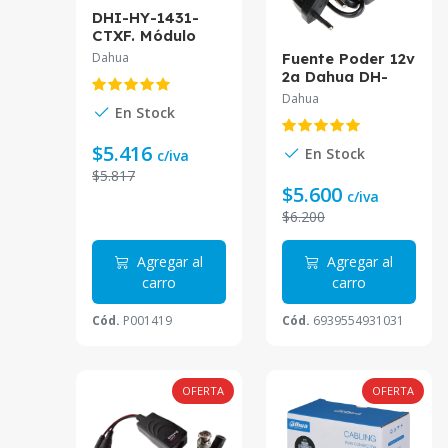
DHI-HY-1431-
CTXF. Módulo
aislador Dahua.
Dahua
Fuente Poder 12v
Wisualarm
2a Dahua DH-
PFM320D-EN
Dahua
En Stock
$5.416
En Stock
c/iva
$5.817
$5.600
c/iva
$6.200
Agregar al
Agregar al
carro
carro
Cód.
P001419
Cód.
6939554931031
OFERTA
OFERTA