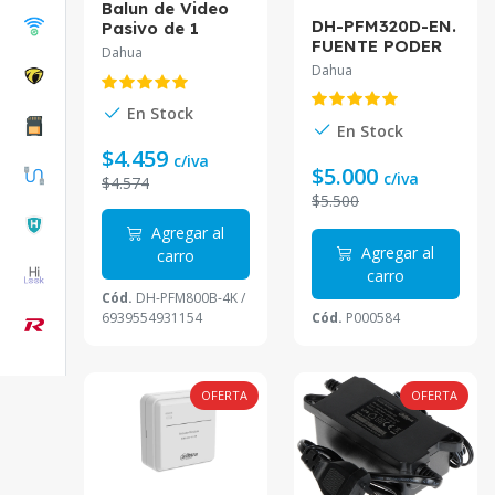
Balun de Video
DH-PFM320D-EN.
Pasivo de 1
FUENTE PODER
Canal DH-
Dahua
12V 2AMP
PFM800B-4K
Dahua
DAHUA. USO
Dahua
INT/EXT.
En Stock
En Stock
$4.459
c/iva
$5.000
c/iva
$4.574
$5.500
Agregar al
Agregar al
carro
carro
Cód.
DH-PFM800B-4K /
6939554931154
Cód.
P000584
OFERTA
OFERTA