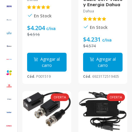
MACHO RJ45
y Energia Dahua
DAHUA CAT5E.
10Metros Dh-
Dahua
Pfm942I-10-5
En Stock
$4.204
En Stock
c/iva
$4.516
$4.231
c/iva
$4.574
Agregar al
Agregar al
carro
carro
Cód.
P001519
Cód.
6923172519405
OFERTA
OFERTA