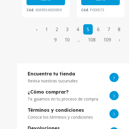
Cód.
6939554930959
Cód.
P000573
‹
1
2
3
4
5
6
7
8
9
10
...
108
109
›
Encuentra tu tienda
Revisa nuestras sucursales
¿Cómo comprar?
Te guiamos en tu proceso de compra
Términos y condiciones
Conoce los términos y condiciones
Devoluciones