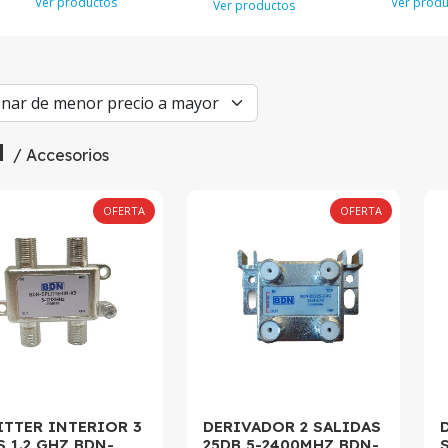
Ver productos
Ver produ
Ver productos
N
/ Accesorios
OFERTA
OFERTA
ITTER INTERIOR 3
DERIVADOR 2 SALIDAS
S 1.2 GHZ BDN-
25DB 5-2400MHZ BDN-