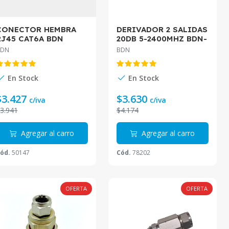
CONECTOR HEMBRA
DERIVADOR 2 SALIDAS
RJ45 CAT6A BDN
20DB 5-2400MHZ BDN-
AUTOPONCHABLE
DE220-2.4G
BDN
BDN
BLINDADO BDN-
MRH6MAP
En Stock
En Stock
$3.427
$3.630
c/iva
c/iva
3.941
$4.174
Agregar al carro
Agregar al carro
ód.
50147
Cód.
78202
OFERTA
OFERTA