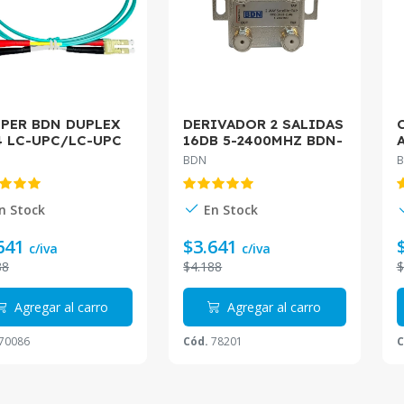
PER BDN DUPLEX
DERIVADOR 2 SALIDAS
 LC-UPC/LC-UPC
16DB 5-2400MHZ BDN-
 LSZH BDN-
DE216-2.4G
BDN
M4LULU1L
n Stock
En Stock
641
$3.641
c/iva
c/iva
88
$4.188
$
Agregar al carro
Agregar al carro
70086
Cód.
78201
C