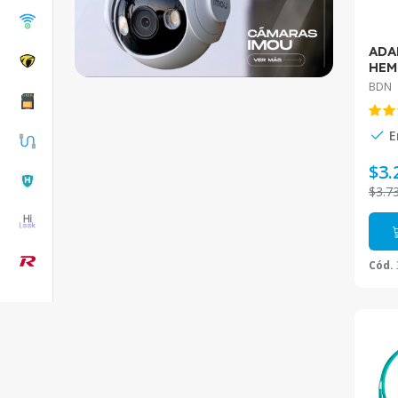
ADA
HEM
BDN
BDN
E
$3.
$3.7
Cód.