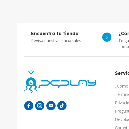
Encuentra tu tienda
¿Có
Revisa nuestras sucursales
Te gu
comp
Servic
¿Cómo 
Término
Privaci
Pregunt
Devolu
Garantí