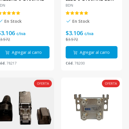
BDN-DI204-2.4G
DE212-2.4G
BDN
BDN
En Stock
En Stock
$3.106
$3.106
c/iva
c/iva
3.572
$3.572
Agregar al carro
Agregar al carro
ód.
78217
Cód.
78200
OFERTA
OFERTA