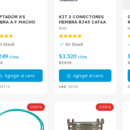
PTADOR KS
KIT 2 CONECTORES
BRA A F MACHO
HEMBRA RJ45 CAT6A
-KSF/FM
BDN BLINDADO BDN-
BDN
MRH6M-2UN
n Stock
En Stock
249
$3.320
c/iva
c/iva
36
$3.818
$
Agregar al carro
Agregar al carro
32174
Cód.
50162
C
OFERTA
OFERTA