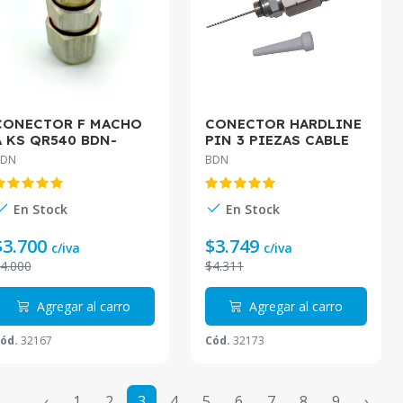
CONECTOR F MACHO
CONECTOR HARDLINE
A KS QR540 BDN-
PIN 3 PIEZAS CABLE
ADAPFH-KSQR
QR540 BDN-
BDN
BDN
3PCONQR540
En Stock
En Stock
$3.700
$3.749
c/iva
c/iva
4.000
$4.311
Agregar al carro
Agregar al carro
ód.
32167
Cód.
32173
‹
1
2
3
4
5
6
7
8
9
›