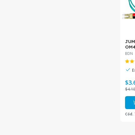
JUM
OM4
1MT
BDN
JDO
E
$3.
$4.1
Cód.